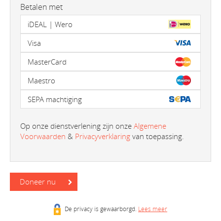
Betalen met
iDEAL | Wero
Visa
MasterCard
Maestro
SEPA machtiging
Op onze dienstverlening zijn onze
Algemene
Voorwaarden
&
Privacyverklaring
van toepassing.
Doneer nu
De privacy is gewaarborgd.
Lees meer